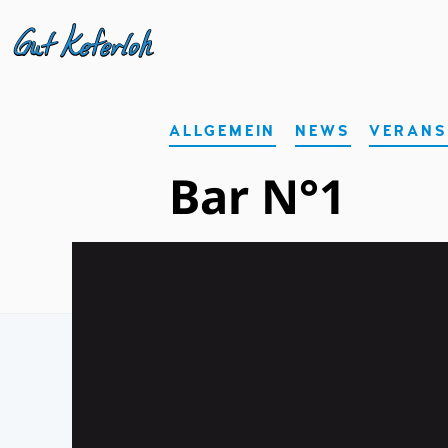
DAS ETWAS ANDERE WIRTSHAUS IN MÜNCHEN
GASTHOF GUT KEFERLOH
ALLGEMEIN
NEWS
VERANS
Bar N°1